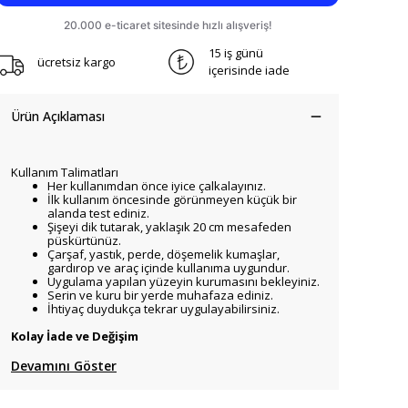
15 iş günü
ücretsiz kargo
içerisinde iade
Ürün Açıklaması
Kullanım Talimatları
Her kullanımdan önce iyice çalkalayınız.
İlk kullanım öncesinde görünmeyen küçük bir
alanda test ediniz.
Şişeyi dik tutarak, yaklaşık 20 cm mesafeden
püskürtünüz.
Çarşaf, yastık, perde, döşemelik kumaşlar,
gardırop ve araç içinde kullanıma uygundur.
Uygulama yapılan yüzeyin kurumasını bekleyiniz.
Serin ve kuru bir yerde muhafaza ediniz.
İhtiyaç duydukça tekrar uygulayabilirsiniz.
Kolay İade ve Değişim
Devamını Göster