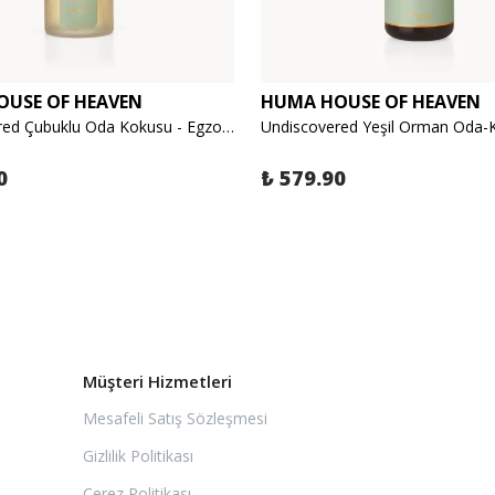
USE OF HEAVEN
HUMA HOUSE OF HEAVEN
Undiscovered Çubuklu Oda Kokusu - Egzotik Orman, Odunsu 120ml
0
₺ 579.90
Müşteri Hizmetleri
Mesafeli Satış Sözleşmesi
Gizlilik Politikası
Çerez Politikası