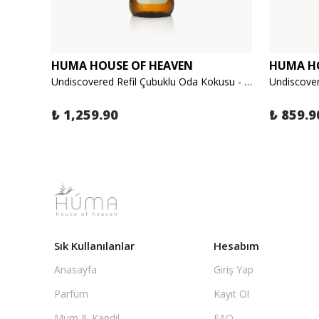
HUMA HOUSE OF HEAVEN
HUMA HO
Undiscovered - El Yapımı Seramik, Soya Mumu - Egzotik Orman, Odunsu 120gr
Undiscovered Refil Çubuklu Oda Kokusu - Egzotik Orman, Odunsu 250ml
₺ 1,259.90
₺ 859.9
Sık Kullanılanlar
Hesabım
Anasayfa
Giriş Yap
Parfüm
Kayıt Ol
Mum & Kandil
FAQ