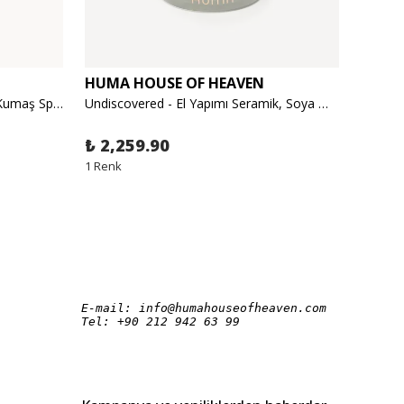
HUMA HOUSE OF HEAVEN
HUMA
Undiscovered Yeşil Orman Oda-Kumaş Spreyi 450ml
Undiscovered - El Yapımı Seramik, Soya Mumu - Egzotik Orman, Odunsu 300gr
₺ 2,259.90
₺ 1,4
1 Renk
1 Renk
E-mail: 
info@humahouseofheaven.com
Tel: 
+90 212 942 63 99