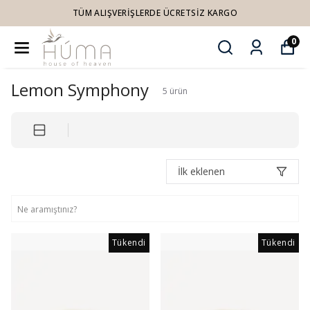
ERDE ÜCRETSIZ KARGO
YENI ÜR
0
Lemon Symphony
5
ürün
İlk eklenen
Tükendi
Tükendi