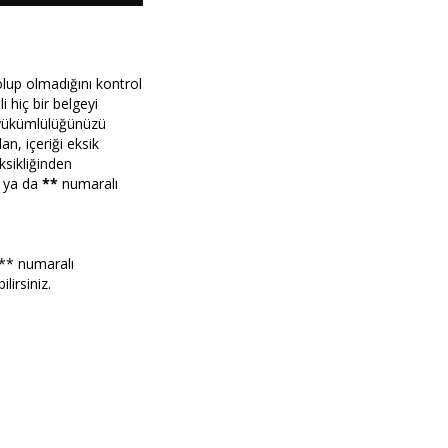
up olmadığını kontrol
i hiç bir belgeyi
u yükümlülüğünüzü
an, içeriği eksik
ksikliğinden
k ya da
**
numaralı
 *** numaralı
irsiniz.