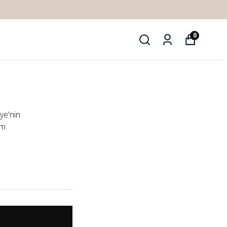
0
iye'nin
im