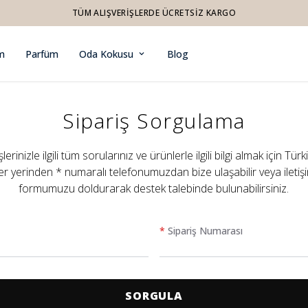
TÜM ALIŞVERIŞLERDE ÜCRETSIZ KARGO
m
Parfüm
Oda Kokusu
Blog
Sipariş Sorgulama
şlerinizle ilgili tüm sorularınız ve ürünlerle ilgili bilgi almak için Türk
er yerinden * numaralı telefonumuzdan bize ulaşabilir veya iletiş
formumuzu doldurarak destek talebinde bulunabilirsiniz.
*
Sipariş Numarası
SORGULA