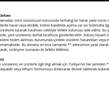
lırken
lamadan önce ürününüzün kutusunda herhangi bir hasar yada sorun ol
denle hasar veya eksiklik, kolinin bandında açılma var ise teslimatla ilgil
evlisine tutanak tutulması talebiyle birlikte kutunuzu iade ediniz. B
irde, yeni ürünleriniz derhal tarafınıza gönderilecektir. Kutusu hasarlı ol
ünlerin teslim alınması durumunda içindeki ürünlerin hasarından veya e
mamaktadır. Bu durumu en kısa zamanda ** adresimize yazılı olara
ak, sözleşme numarası ile birlikte bildiriniz.
miz
tüm sorularınız ve ürünlerle ilgili bilgi almak için Türkiye'nin her yerinden
aşabilir veya iletişim formumuzu doldurarak destek talebinde bulunabil