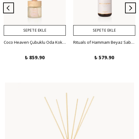
SEPETE EKLE
SEPETE EKLE
Coco Heaven Çubuklu Oda Kokusu - Vanilya, Hindistan Cevizi 120ml
Rituals of Hammam Beyaz Sabun Oda-Kumaş Spreyi 450ml
₺ 859.90
₺ 579.90