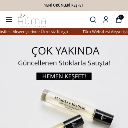
YENI ÜRÜNLERI KEŞFET
0
 Alışverişlerinde Ücretsiz Kargo
Tüm Websitesi Alışverişlerind