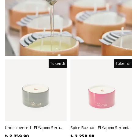
Tükendi
Tükendi
Undiscovered - El Yapımı Seramik, Soya Mumu - Egzotik Orman, Odunsu 300gr
Spice Bazaar - El Yapımı Seramik, Soya Mumu - Lokum, Tarçın, Paçuli 300gr
₺ 2,259.90
₺ 2,259.90