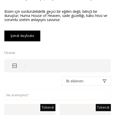
Bizim için sürdürülebilirlik geçici bir eğilim değil, bilinçli bir
duruştur; Huma House of Heaven, sade güzelliği, kalıcı hissi ve
sorumlu üretim anlayışını savunur.
Şimdi Keşfedin
16
ürün
İlk eklenen
Tükendi
Tükendi