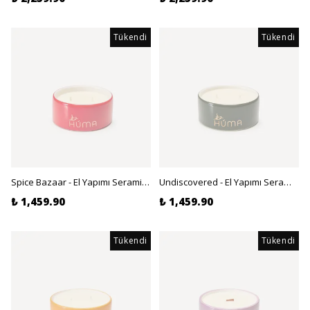
Tükendi
Tükendi
Spice Bazaar - El Yapımı Seramik, Soya Mumu - Lokum, Tarçın, Paçuli 120gr
Undiscovered - El Yapımı Seramik, Soya Mumu - Egzotik Orman, Odunsu 120gr
₺ 1,459.90
₺ 1,459.90
Tükendi
Tükendi