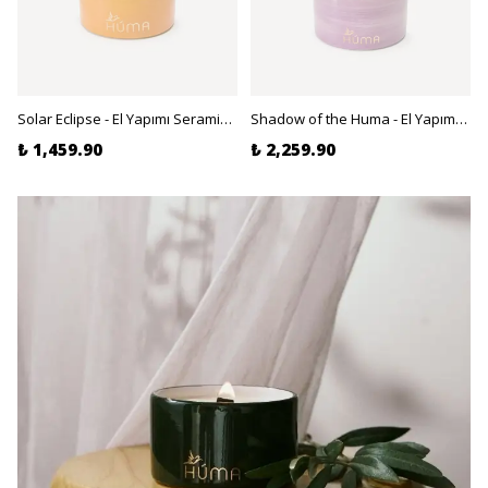
Solar Eclipse - El Yapımı Seramik , Kokulu Soya Mumu - Canlandırıcı Narenciye, Paçuli 120gr
Shadow of the Huma - El Yapımı Seramik, Soya Mumu - Oriental, Ud ve Gül 300gr
₺ 1,459.90
₺ 2,259.90